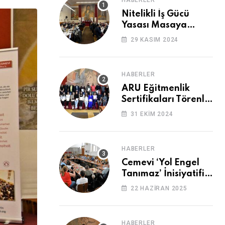
HABERLER
ile
Nitelikli İş Gücü
Paylaş
Yasası Masaya
Yatırıldı
29 KASIM 2024
HABERLER
ARU Eğitmenlik
Sertifikaları Törenle
Alındı
31 EKIM 2024
HABERLER
Cemevi ‘Yol Engel
Tanımaz’ İnisiyatifi
2. Kez Buluştu
22 HAZIRAN 2025
HABERLER