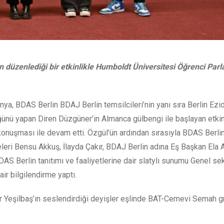
ün düzenlediği bir etkinlikle Humboldt Üniversitesi Öğrenci Pa
 BDAS Berlin BDAJ Berlin temsilcileri’nin yanı sıra Berlin Ezid
lüğünü yapan Diren Düzgüner’in Almanca gülbengi ile başlayan etk
uşması ile devam etti. Özgül’ün ardından sırasıyla BDAS Berli
leri Bensu Akkuş, İlayda Çakır, BDAJ Berlin adına Eş Başkan Ela 
S Berlin tanıtımı ve faaliyetlerine dair slatylı sunumu Genel se
ir bilgilendirme yaptı.
nar Yeşilbaş’ın seslendirdiği deyişler eşlinde BAT-Cemevi Semah 