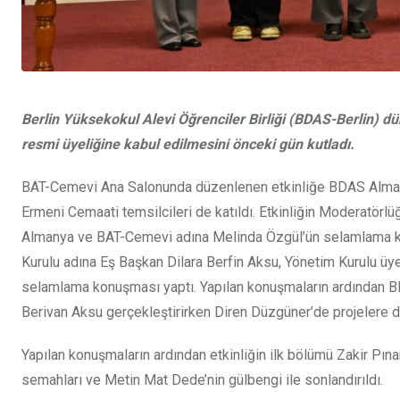
Berlin Yüksekokul Alevi Öğrenciler Birliği (BDAS-Berlin) d
resmi üyeliğine kabul edilmesini önceki gün kutladı.
BAT-Cemevi Ana Salonunda düzenlenen etkinliğe BDAS Almanya,
Ermeni Cemaati temsilcileri de katıldı. Etkinliğin Moderatör
Almanya ve BAT-Cemevi adına Melinda Özgül’ün selamlama kon
Kurulu adına Eş Başkan Dilara Berfin Aksu, Yönetim Kurulu üye
selamlama konuşması yaptı. Yapılan konuşmaların ardından BDA
Berivan Aksu gerçekleştirirken Diren Düzgüner’de projelere da
Yapılan konuşmaların ardından etkinliğin ilk bölümü Zakir Pı
semahları ve Metin Mat Dede’nin gülbengi ile sonlandırıldı.