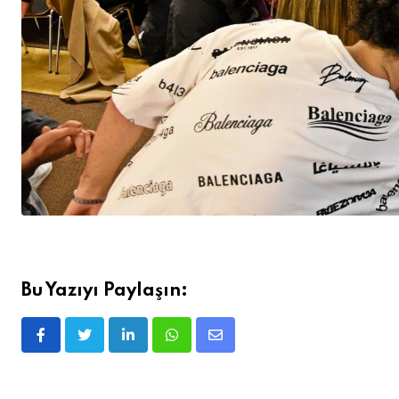
Bu Yazıyı Paylaşın:
LinkedIn
Whatsapp
E-
posta
ile