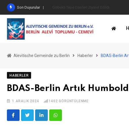
İçeriğe
Son Duyurular
Göbekli Tepe Eserleri Ziyaret Edildi
geç
H
Alevitische Gemeinde zu Berlin
Haberler
BDAS-Berlin Ar
HABERLER
BDAS-Berlin Artık Humbold
1 ARALIK 2024
1402
GÖRÜNTÜLENME
LinkedIn
Whatsapp