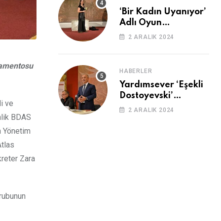
‘Bir Kadın Uyanıyor’
Adlı Oyun
Cemevi’nde
2 ARALIK 2024
Sahnelendi
rlamentosu
HABERLER
Yardımsever ‘Eşekli
Dostoyevski’
i ve
Cemevi’ndeydi
2 ARALIK 2024
inlik BDAS
n Yönetim
Atlas
kreter Zara
grubunun