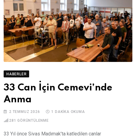
HABERLER
33 Can İçin Cemevi’nde
Anma
2 TEMMUZ 2026
1 DAKIKA OKUMA
281
GÖRÜNTÜLENME
33 Yıl önce Sivas Madımak’ta katledilen canlar