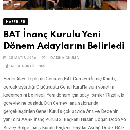
HABERLER
BAT İnanç Kurulu Yeni
Dönem Adaylarını Belirledi
25 MAYIS 2026
1 DAKIKA OKUMA
560
GÖRÜNTÜLENME
Berlin Alevi Toplumu Cemevi (BAT-Cemevi) İnanç Kurulu,
gerçekleştirdiği Olağanüstü Genel Kurul’la yeni yönetim
kademesini belirledi. Yeni dönem için aday isimler ‘Rızalık’la
görevlerine başladı. Dün Cemevi ana salonunda
gerçekleştirilen Genel Kurul’a çok sayıda Ana ve Dede’nin
yanı sıra AABF İnanç Kurulu 2. Başkanı Hasan Doğan Dede ve
Kuzey Bölge İnanç Kurulu Başkanı Haydar Akdağ Dede, BAT-