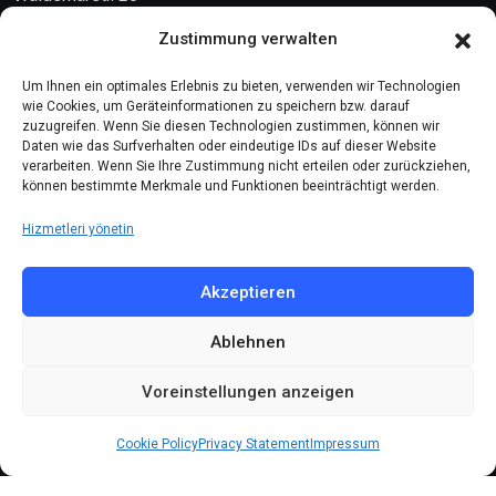
10999 Berlin
Zustimmung verwalten
Kontakt
Um Ihnen ein optimales Erlebnis zu bieten, verwenden wir Technologien
wie Cookies, um Geräteinformationen zu speichern bzw. darauf
zuzugreifen. Wenn Sie diesen Technologien zustimmen, können wir
Telefon: (030) 616 58 700
Daten wie das Surfverhalten oder eindeutige IDs auf dieser Website
verarbeiten. Wenn Sie Ihre Zustimmung nicht erteilen oder zurückziehen,
Faks : (030) 616 58 395
können bestimmte Merkmale und Funktionen beeinträchtigt werden.
E-Posta:
cemevi@alevi.org
Hizmetleri yönetin
KÜNYE
Akzeptieren
Ablehnen
Künye
Gizlilik politikası
Voreinstellungen anzeigen
Çerez politikası
Cookie Policy
Privacy Statement
Impressum