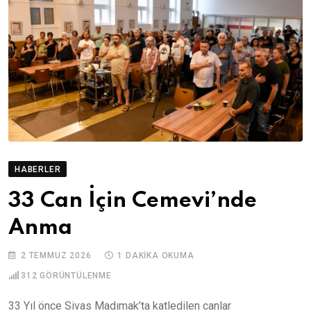
HABERLER
33 Can İçin Cemevi’nde
Anma
2 TEMMUZ 2026
1 DAKIKA OKUMA
312
GÖRÜNTÜLENME
33 Yıl önce Sivas Madımak’ta katledilen canlar