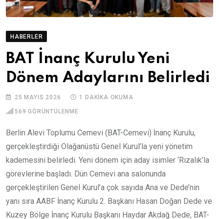
HABERLER
BAT İnanç Kurulu Yeni
Dönem Adaylarını Belirledi
25 MAYIS 2026
1 DAKIKA OKUMA
569
GÖRÜNTÜLENME
Berlin Alevi Toplumu Cemevi (BAT-Cemevi) İnanç Kurulu,
gerçekleştirdiği Olağanüstü Genel Kurul’la yeni yönetim
kademesini belirledi. Yeni dönem için aday isimler ‘Rızalık’la
görevlerine başladı. Dün Cemevi ana salonunda
gerçekleştirilen Genel Kurul’a çok sayıda Ana ve Dede’nin
yanı sıra AABF İnanç Kurulu 2. Başkanı Hasan Doğan Dede ve
Kuzey Bölge İnanç Kurulu Başkanı Haydar Akdağ Dede, BAT-