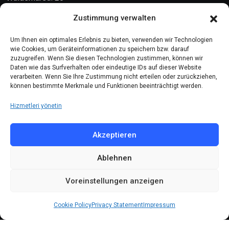
10999 Berlin
Zustimmung verwalten
Kontakt
Um Ihnen ein optimales Erlebnis zu bieten, verwenden wir Technologien
wie Cookies, um Geräteinformationen zu speichern bzw. darauf
zuzugreifen. Wenn Sie diesen Technologien zustimmen, können wir
Telefon: (030) 616 58 700
Daten wie das Surfverhalten oder eindeutige IDs auf dieser Website
verarbeiten. Wenn Sie Ihre Zustimmung nicht erteilen oder zurückziehen,
Faks : (030) 616 58 395
können bestimmte Merkmale und Funktionen beeinträchtigt werden.
E-Posta:
cemevi@alevi.org
Hizmetleri yönetin
KÜNYE
Akzeptieren
Ablehnen
Künye
Gizlilik politikası
Voreinstellungen anzeigen
Çerez politikası
Cookie Policy
Privacy Statement
Impressum